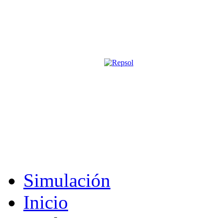
Página oficial de la revista digita
M&S utiliza cookies para mejorar tu expe
Si sigues navegando sin cambiar la configuración, consideramos que 
Acepto
Simulación
Inicio