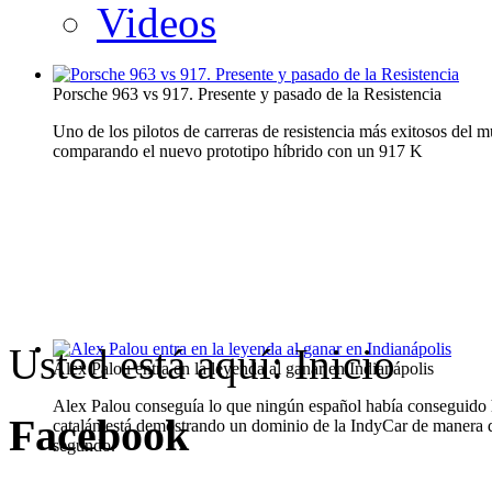
Videos
Porsche 963 vs 917. Presente y pasado de la Resistencia
Uno de los pilotos de carreras de resistencia más exitosos del
comparando el nuevo prototipo híbrido con un 917 K
Usted está aquí:
Inicio
Alex Palou entra en la leyenda al ganar en Indianápolis
Alex Palou conseguía lo que ningún español había conseguido has
Facebook
catalán está demostrando un dominio de la IndyCar de manera q
segundo.