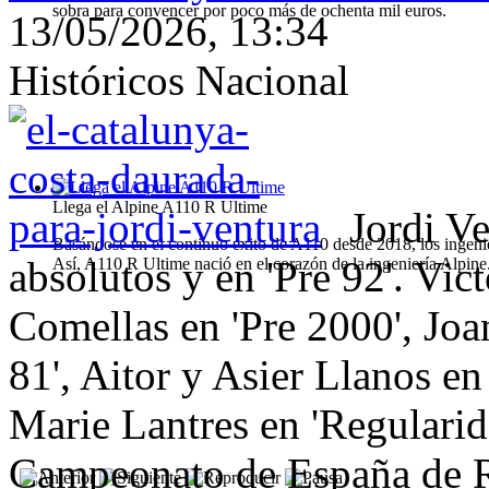
sobra para convencer por poco más de ochenta mil euros.
13/05/2026, 13:34
Históricos Nacional
Llega el Alpine A110 R Ultime
Jordi V
Basándose en el continuo éxito de A110 desde 2018, los ingenie
absolutos y en 'Pre 92'. Vi
Así, A110 R Ultime nació en el corazón de la ingeniería Alpine
Comellas en 'Pre 2000', Joa
81', Aitor y Asier Llanos en
Marie Lantres en 'Regularid
Campeonato de España de Ra