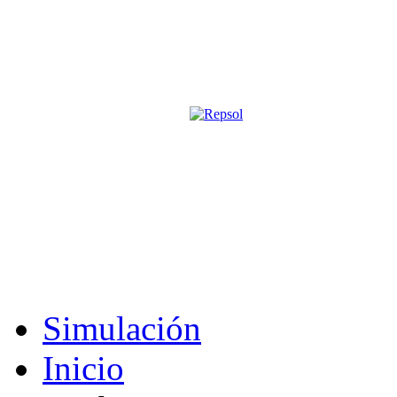
Página oficial de la revista digita
M&S utiliza cookies para mejorar tu expe
Si sigues navegando sin cambiar la configuración, consideramos que 
Acepto
Simulación
Inicio