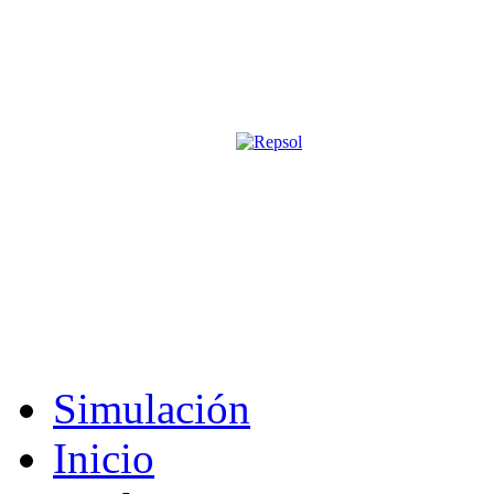
Página oficial de la revista digita
M&S utiliza cookies para mejorar tu expe
Si sigues navegando sin cambiar la configuración, consideramos que 
Acepto
Simulación
Inicio