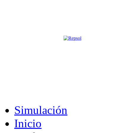
Página oficial de la revista digita
M&S utiliza cookies para mejorar tu expe
Si sigues navegando sin cambiar la configuración, consideramos que 
Acepto
Simulación
Inicio