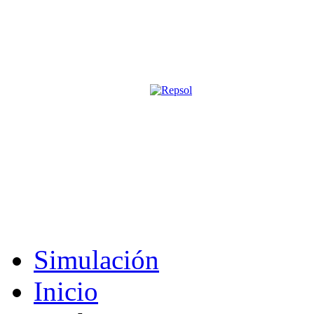
Página oficial de la revista digita
M&S utiliza cookies para mejorar tu expe
Si sigues navegando sin cambiar la configuración, consideramos que 
Acepto
Simulación
Inicio