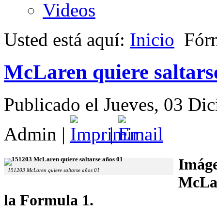
Videos
Usted está aquí:
Inicio
Fór
McLaren quiere saltarse
Publicado el Jueves, 03 Di
Admin
|
|
Imáge
151203 McLaren quiere saltarse años 01
McLar
la Formula 1.