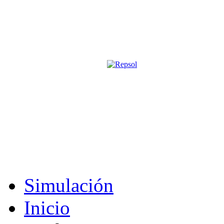
Página oficial de la revista digita
M&S utiliza cookies para mejorar tu expe
Si sigues navegando sin cambiar la configuración, consideramos que 
Acepto
Simulación
Inicio