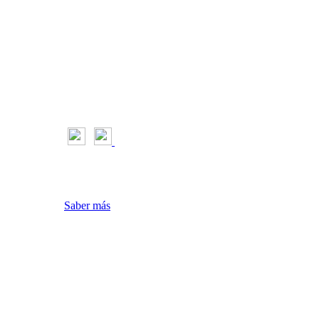
l Motor & Sport
riencia y navegación
aceptas su uso
Saber más