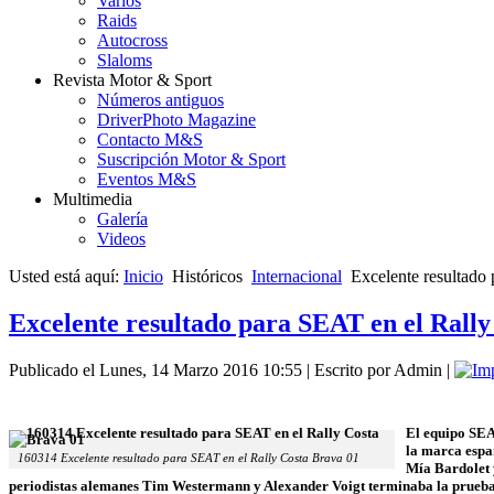
Varios
Raids
Autocross
Slaloms
Revista Motor & Sport
Números antiguos
DriverPhoto Magazine
Contacto M&S
Suscripción Motor & Sport
Eventos M&S
Multimedia
Galería
Videos
Usted está aquí:
Inicio
Históricos
Internacional
Excelente resultado
Excelente resultado para SEAT en el Rall
Publicado el Lunes, 14 Marzo 2016 10:55
|
Escrito por Admin
|
El equipo SEA
la marca espa
160314 Excelente resultado para SEAT en el Rally Costa Brava 01
Mía Bardolet 
periodistas alemanes Tim Westermann y Alexander Voigt terminaba la prueba e