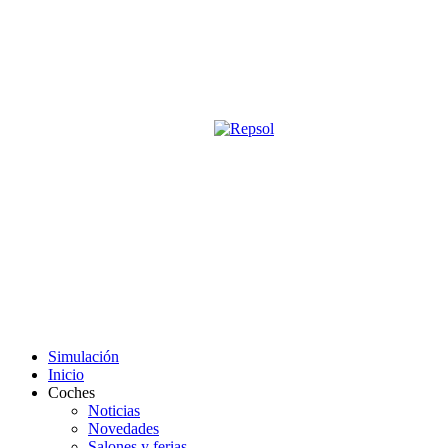
Página oficial de la revista digita
M&S utiliza cookies para mejorar tu expe
Si sigues navegando sin cambiar la configuración, consideramos que 
Acepto
Simulación
Inicio
Coches
Noticias
Novedades
Salones y ferias