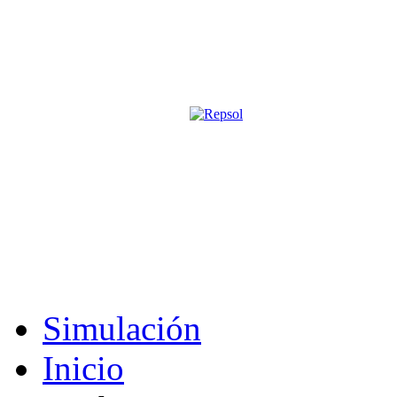
Página oficial de la revista digita
M&S utiliza cookies para mejorar tu expe
Si sigues navegando sin cambiar la configuración, consideramos que 
Acepto
Simulación
Inicio