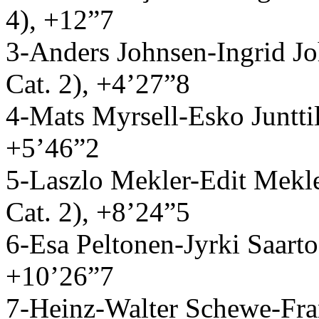
4), +12”7
3-Anders Johnsen-Ingrid Jo
Cat. 2), +4’27”8
4-Mats Myrsell-Esko Junttil
+5’46”2
5-Laszlo Mekler-Edit Mek
Cat. 2), +8’24”5
6-Esa Peltonen-Jyrki Saarto 
+10’26”7
7-Heinz-Walter Schewe-Fra