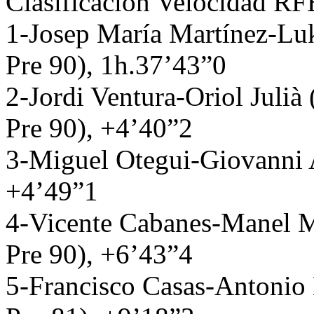
Clasificación Velocidad R
1-Josep María Martínez-L
Pre 90), 1h.37’43”0
2-Jordi Ventura-Oriol Juli
Pre 90), +4’40”2
3-Miguel Otegui-Giovanni 
+4’49”1
4-Vicente Cabanes-Manel 
Pre 90), +6’43”4
5-Francisco Casas-Antonio 