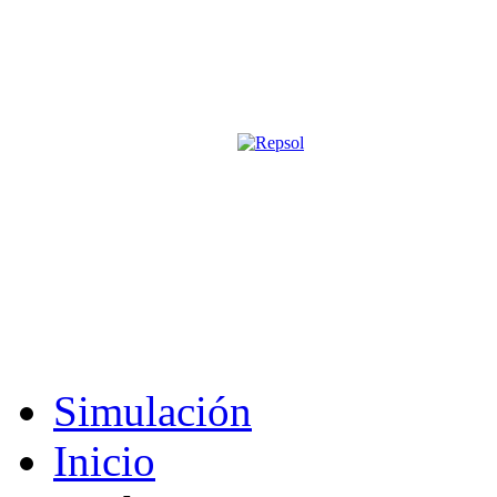
Página oficial de la revista digita
M&S utiliza cookies para mejorar tu expe
Si sigues navegando sin cambiar la configuración, consideramos que 
Acepto
Simulación
Inicio