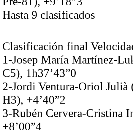
Pre-81), +9’18”3
Hasta 9 clasificados
Clasificación final Veloci
1-Josep María Martínez-L
C5), 1h37’43”0
2-Jordi Ventura-Oriol Juli
H3), +4’40”2
3-Rubén Cervera-Cristina I
+8’00”4