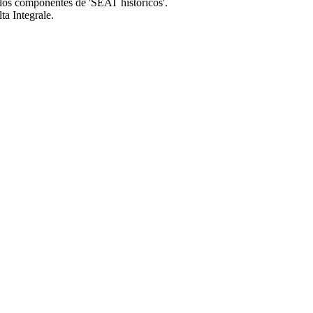
 los componentes de 'SEAT históricos'.
a Integrale.