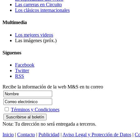
Las carreras en Circuito
Los clásicos internacionales
Multimedia
Los mejores videos
Las imágenes (próx.)
Síguenos
Facebook
Twitter
RSS
Recibe la información de la web M&S en tu correo
Términos y Condiciones
Nota: Tu dirección no será entregada a terceros.
Inicio
|
Contacto
|
Publicidad
|
Aviso Legal y Protección de Datos
|
Co