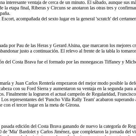
r una interesante ventaja de cerca de un minuto. El sábado, aunque sus m
de la etapa final, Riberas y Circuns se anotaron las otras tres y confirm
spaña.
Escort, acompañada del sexto lugar en la general 'scratch' del certamen 
a por Pau de las Heras y Gerard Alsina, que marcaron los mejores cron
bandonar justo a continuación. El relevo al frente de la tabla lo toma
dición del Costa Brava fue el formado por las monegascas Tiffaney y M
ría y Juan Carlos Rentería empezaron del mejor modo posible la defens
 cabeza con su Ford Sierra y aumentaron su ventaja en la segunda para a
s. Finalmente la lograron el actual campeón de Regularidad, Francisco 
 Los representantes del 'Pancho Villa Rally Team' acabaron superando 
e con el tercer lugar en la meta de Girona.
 la pasada edición del Costa Brava ganando de nuevo la categoría de R
0 de 'Mia' Bardolet y Carlos Jiménez, que completaron la jornada del v