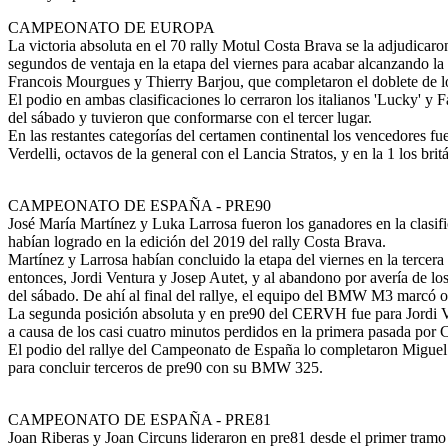
CAMPEONATO DE EUROPA
La victoria absoluta en el 70 rally Motul Costa Brava se la adjudicar
segundos de ventaja en la etapa del viernes para acabar alcanzando l
Francois Mourgues y Thierry Barjou, que completaron el doblete de 
El podio en ambas clasificaciones lo cerraron los italianos 'Lucky' y 
del sábado y tuvieron que conformarse con el tercer lugar.
En las restantes categorías del certamen continental los vencedores fue
Verdelli, octavos de la general con el Lancia Stratos, y en la 1 los b
CAMPEONATO DE ESPAÑA - PRE90
José María Martínez y Luka Larrosa fueron los ganadores en la clasi
habían logrado en la edición del 2019 del rally Costa Brava.
Martínez y Larrosa habían concluido la etapa del viernes en la tercera 
entonces, Jordi Ventura y Josep Autet, y al abandono por avería de los
del sábado. De ahí al final del rallye, el equipo del BMW M3 marcó ot
La segunda posición absoluta y en pre90 del CERVH fue para Jordi Ven
a causa de los casi cuatro minutos perdidos en la primera pasada por Co
El podio del rallye del Campeonato de España lo completaron Migue
para concluir terceros de pre90 con su BMW 325.
CAMPEONATO DE ESPAÑA - PRE81
Joan Riberas y Joan Circuns lideraron en pre81 desde el primer tramo 