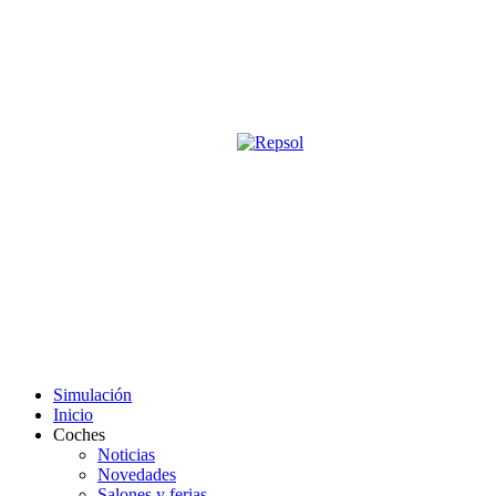
Página oficial de la revista digita
M&S utiliza cookies para mejorar tu expe
Si sigues navegando sin cambiar la configuración, consideramos que 
Acepto
Simulación
Inicio
Coches
Noticias
Novedades
Salones y ferias