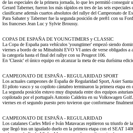
de las especiales de la primera jornada, lo que les permitió consegui
Gerard Taberner, fueron los más rápidos en tres de las seis especiales 
clasificarse además cuartos absolutos del rallye del Campeonato de E
Para Sabater y Taberner fue la segunda posición de pre81 con su Ford 
los franceses Jean Luc y Sylvie Broussy.
COPAS DE ESPAÑA DE YOUNGTIMERS y CLASSIC
La Copa de España para vehículos 'youngtimer' empezó siendo dominad
viernes a bordo de su Mitsubishi EVO VI antes de verse obligados a a
la categoría hasta el final del rallye con su Peugeot 106.
En 'Classic' el único equipo en alcanzar la meta de esta durísima e
CAMPEONATO DE ESPAÑA - REGULARIDAD SPORT
Los actuales campeones de España de Regularidad Sport, Asier Santama
El piloto vasco y su copiloto cántabro terminaron la primera etapa en
La segunda posición estuvo muy disputada entre dos equipos asturiano
copilotado por el portugués Antonio Caldeira en su Volkswagen Golf.
viernes en el segundo puesto pero tuvieron que conformarse finalment
CAMPEONATO DE ESPAÑA - REGULARIDAD
Los catalanes Carles Miró e Iván Matavacas repitieron su triunfo de
que llegó tras un igualado duelo en la primera etapa con el SEAT 140