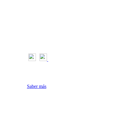
l Motor & Sport
riencia y navegación
aceptas su uso
Saber más