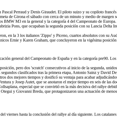
on Pascal Perraud y Denis Giraudet. El piloto suizo y su copiloto franc
a meta de Girona el sábado con cerca de un minuto y medio de margen so
los BMW M3 en la general y la categoría 4 del Campeonato de Europa.
Fabrizia Pons, que ocupaban la segunda posición con su Lancia Delta Inte
ron, en la 3 los italianos 'Zippo' y Piceno, cuartos absolutos con su Au
ritánicos Ernie y Karen Graham, que concluyeron en la vigésima posición '
ficación general del Campeonato de España y en la categoría pre90. Lo
posición, pero dos 'scratch' consecutivos al inicio de la segunda, unido
 segundos clasificados tras la primera etapa, Antonio Sainz y David De 
ros dos mejores tiempos y dosificó su ventaja para acabar adjudicándos
tura y Josep Autet, que se anotaron el mejor tiempo en seis de las doce
llsaplana, especial que se convirtió en la más decisiva del rallye debido
l Otegui y Giovanni Breda, que protagonizaron una actuación de menos
del viernes hasta la conclusión del rallye al día siguiente. Los catala