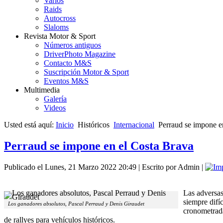
Varios
Raids
Autocross
Slaloms
Revista Motor & Sport
Números antiguos
DriverPhoto Magazine
Contacto M&S
Suscripción Motor & Sport
Eventos M&S
Multimedia
Galería
Videos
Usted está aquí:
Inicio
Históricos
Internacional
Perraud se impone e
Perraud se impone en el Costa Brava
Publicado el Lunes, 21 Marzo 2022 20:49
|
Escrito por Admin
|
Las adversas
siempre difí
Los ganadores absolutos, Pascal Perraud y Denis Giraudet
cronometrada
de rallyes para vehículos históricos.