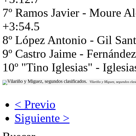
7º Ramos Javier - Moure A
+3:54.5
8º López Antonio - Gil San
9º Castro Jaime - Fernánde
10º "Tino Iglesias" - Iglesi
Vilariño y Miguez, segundos clasi
< Previo
Siguiente >