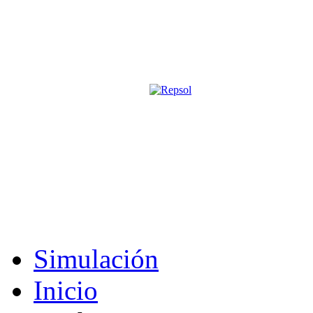
Página oficial de la revista digita
M&S utiliza cookies para mejorar tu expe
Si sigues navegando sin cambiar la configuración, consideramos que 
Acepto
Simulación
Inicio