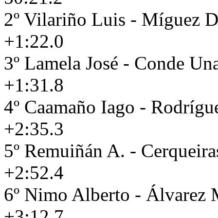
2º Vilariño Luis - Míguez 
+1:22.0
3º Lamela José - Conde Un
+1:31.8
4º Caamaño Iago - Rodrígue
+2:35.3
5º Remuiñán A. - Cerqueira
+2:52.4
6º Nimo Alberto - Álvarez
+3:12.7