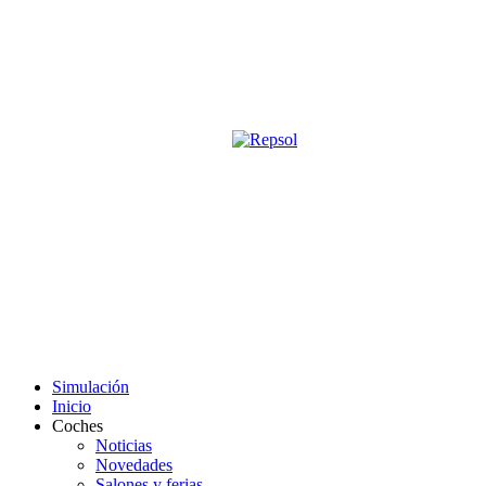
Página oficial de la revista digita
M&S utiliza cookies para mejorar tu expe
Si sigues navegando sin cambiar la configuración, consideramos que 
Acepto
Simulación
Inicio
Coches
Noticias
Novedades
Salones y ferias