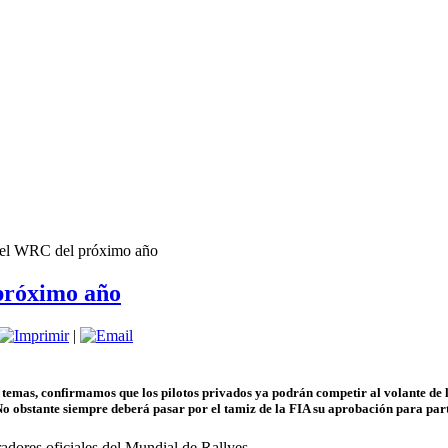
 el WRC del próximo año
próximo año
|
 temas, confirmamos que los pilotos privados ya podrán competir al volante de 
No obstante siempre deberá pasar por el tamiz de la FIA su aprobación para part
dores oficiales del Mundial de Rallyes.