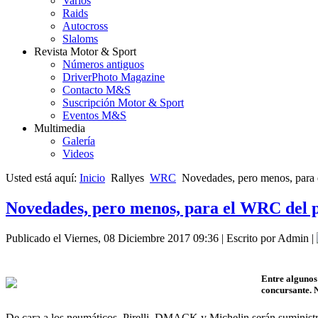
Varios
Raids
Autocross
Slaloms
Revista Motor & Sport
Números antiguos
DriverPhoto Magazine
Contacto M&S
Suscripción Motor & Sport
Eventos M&S
Multimedia
Galería
Videos
Usted está aquí:
Inicio
Rallyes
WRC
Novedades, pero menos, para
Novedades, pero menos, para el WRC del 
Publicado el Viernes, 08 Diciembre 2017 09:36
|
Escrito por Admin
|
Entre algunos
concursante. 
De cara a los neumáticos, Pirelli, DMACK y Michelin serán suministra