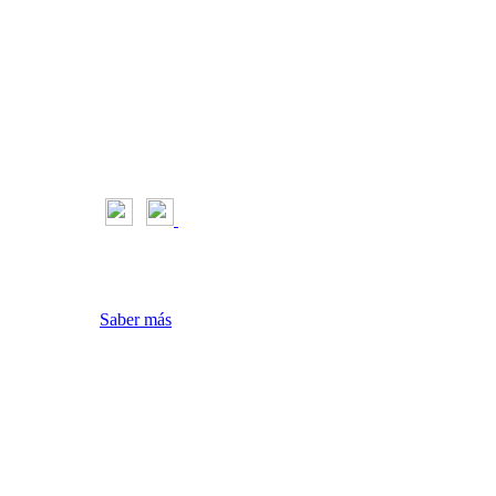
l Motor & Sport
riencia y navegación
aceptas su uso
Saber más