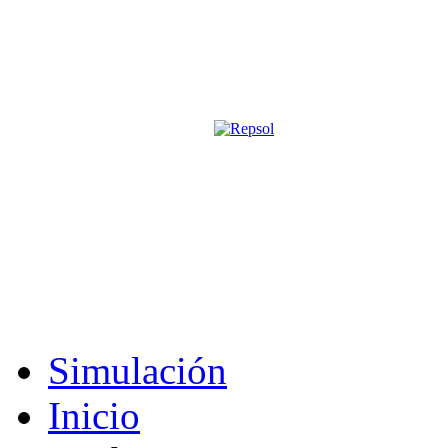
Página oficial de la revista digita
M&S utiliza cookies para mejorar tu expe
Si sigues navegando sin cambiar la configuración, consideramos que 
Acepto
Simulación
Inicio