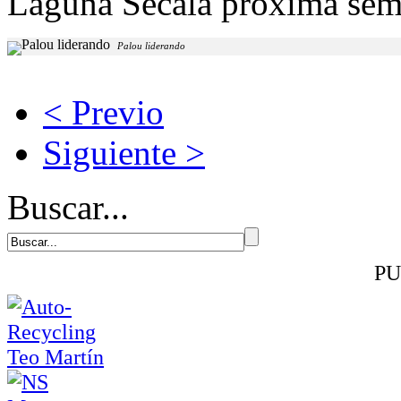
Laguna Secala próxima sem
Palou liderando
< Previo
Siguiente >
Buscar...
PU