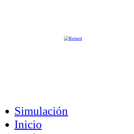
Página oficial de la revista digita
M&S utiliza cookies para mejorar tu expe
Si sigues navegando sin cambiar la configuración, consideramos que 
Acepto
Simulación
Inicio