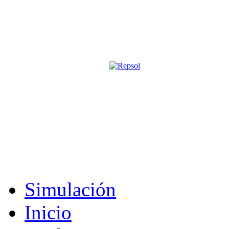
Página oficial de la revista digita
M&S utiliza cookies para mejorar tu expe
Si sigues navegando sin cambiar la configuración, consideramos que 
Acepto
Simulación
Inicio