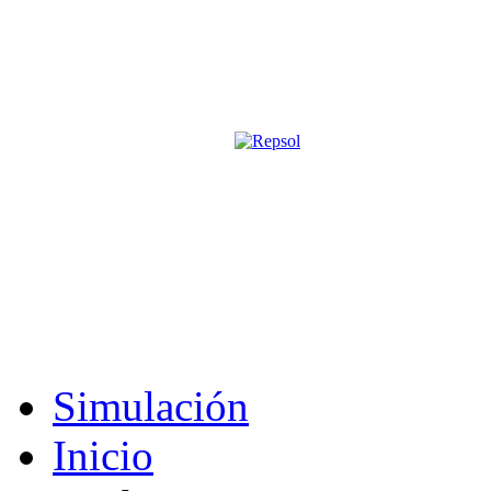
Página oficial de la revista digita
M&S utiliza cookies para mejorar tu expe
Si sigues navegando sin cambiar la configuración, consideramos que 
Acepto
Simulación
Inicio