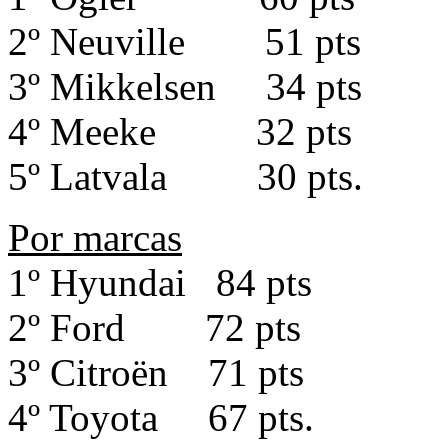
2º Neuville 51 pts
3º Mikkelsen 34 pts
4º Meeke 32 pts
5º Latvala 30 pts.
Por marcas
1º Hyundai 84 pts
2º Ford 72 pts
3º Citroën 71 pts
4º Toyota 67 pts.