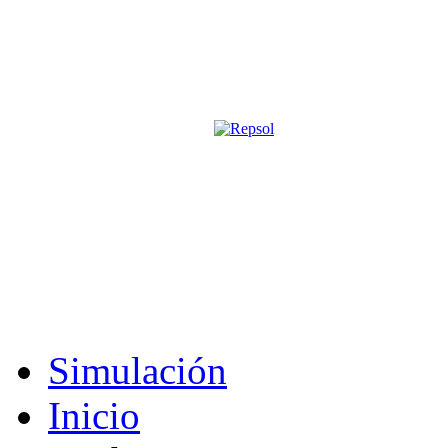
Página oficial de la revista digita
M&S utiliza cookies para mejorar tu expe
Si sigues navegando sin cambiar la configuración, consideramos que 
Acepto
Simulación
Inicio