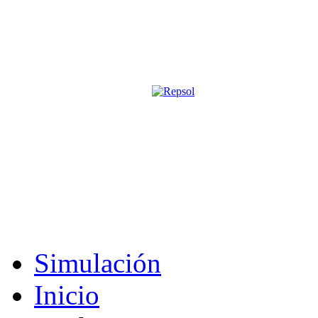
Página oficial de la revista digita
M&S utiliza cookies para mejorar tu expe
Si sigues navegando sin cambiar la configuración, consideramos que 
Acepto
Simulación
Inicio